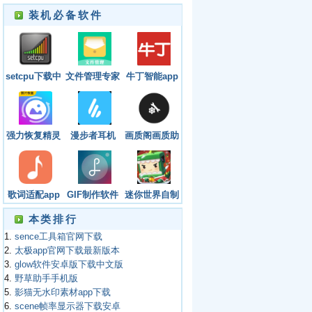
装机必备软件
setcpu下载中
文件管理专家
牛丁智能app
文版最新版
app
最新版
强力恢复精灵
漫步者耳机
画质阁画质助
免费版
app官方下载
手 1.6版
歌词适配app
GIF制作软件
迷你世界自制
最新版下载
app免费无水
激活码生成器
本类排行
2023
印
1.
sence工具箱官网下载
2.
太极app官网下载最新版本
3.
glow软件安卓版下载中文版
4.
野草助手手机版
5.
影猫无水印素材app下载
6.
scene帧率显示器下载安卓