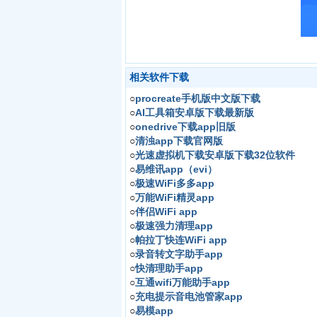
相关软件下载
○
procreate手机版中文版下载
○
AI工具箱安卓版下载最新版
○
onedrive下载app旧版
○
清浊app下载官网版
○
光速虚拟机下载安卓版下载32位软件
○
易维讯app（evi）
○
极速WiFi多多app
○
万能WiFi精灵app
○
伴侣WiFi app
○
极速强力清理app
○
帕拉丁快连WiFi app
○
录音转文字助手app
○
快清理助手app
○
互通wifi万能助手app
○
充电提示音电池管家app
○
易模app