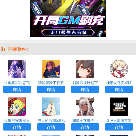
同类软件:
雷电将军的惩罚
珍妮冒险下载安
刘禅养成计划下
地牢女仆安卓版
3.0汉化版免费下
装手机版
载手机版最新版
下载汉化版
详情
详情
详情
详情
载手机版安卓
忧郁的安娜安卓
鸣人的假期5.0无
和魔王在破烂小
GTA三部曲重制
汉化版下载
白屏无广告无闪
屋中的生活安卓
版手机版下载安
详情
详情
详情
详情
退
直装版
卓