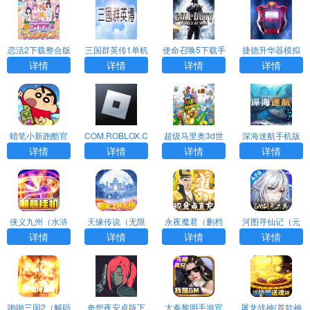
恋活2下载整合版
三国群英传1单机
使命召唤5下载手
捷德升华器模拟
安卓
版免费下载手机
机版中文免费
器手机版下载
详情
详情
详情
详情
版
蜡笔小新跑酷官
COM.ROBLOX.C
超级马里奥3d世
深海迷航手机版
方正版中文安卓
LIENT罗布乐思
界手机版下载中
下载官方正版
详情
详情
详情
详情
文版
侠义九州（水浒
天缘传说（无限
永夜魔君（删档
河图寻仙记（元
无限刀）下载安
狂刷版）手游下
内测）
宇宙GM工具）
详情
详情
详情
详情
卓版
载手机版
啪啪三国2（解码
奇想夜安卓版下
大秦黎明手游官
屠龙战神(首款神