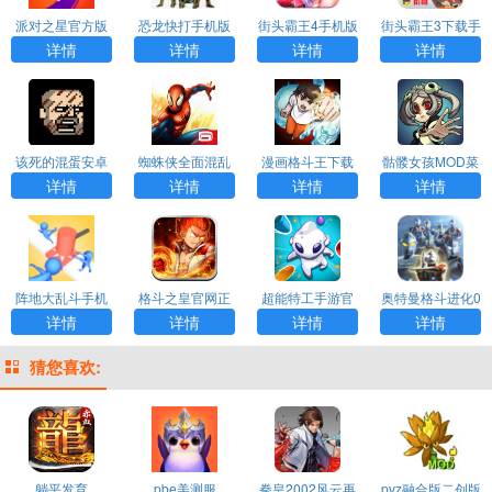
派对之星官方版
恐龙快打手机版
街头霸王4手机版
街头霸王3下载手
下载安卓版本20
免费下载单机版
安卓版
机版单机
详情
详情
详情
详情
23最新版
中文
该死的混蛋安卓
蜘蛛侠全面混乱
漫画格斗王下载
骷髅女孩MOD菜
最新版
中文版安卓版
手机版
单2023下载
详情
详情
详情
详情
阵地大乱斗手机
格斗之皇官网正
超能特工手游官
奥特曼格斗进化0
版免费版
版下载手机版
网版本下载安卓
内置功能菜单
详情
详情
详情
详情
版最新
猜您喜欢:
躺平发育
pbe美测服
拳皇2002风云再
pvz融合版二创版