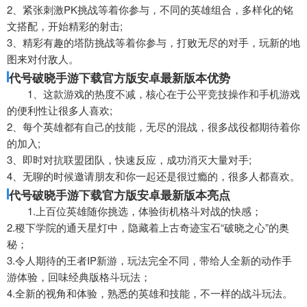
2、紧张刺激PK挑战等着你参与，不同的英雄组合，多样化的铭
文搭配，开始精彩的射击;
3、精彩有趣的塔防挑战等着你参与，打败无尽的对手，玩新的地
图来对付敌人。
代号破晓手游下载官方版安卓最新版本优势
1、这款游戏的热度不减，核心在于公平竞技操作和手机游戏
的便利性让很多人喜欢;
2、每个英雄都有自己的技能，无尽的混战，很多战役都期待着你
的加入;
3、即时对抗联盟团队，快速反应，成功消灭大量对手;
4、无聊的时候邀请朋友和你一起还是很过瘾的，很多人都喜欢。
代号破晓手游下载官方版安卓最新版本亮点
1.上百位英雄随你挑选，体验街机格斗对战的快感；
2.稷下学院的通天星灯中，隐藏着上古奇迹宝石“破晓之心”的奥
秘；
3.令人期待的王者IP新游，玩法完全不同，带给人全新的动作手
游体验，回味经典版格斗玩法；
4.全新的视角和体验，熟悉的英雄和技能，不一样的战斗玩法。