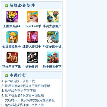
装机必备软件
王国保卫战4
Project328手
小兵大战僵尸
下载官网版中
游官方正版
免广告版下
文版手机版
载
仙境冒险岛手
红警大作战手
环形帝国手机
游官网下载安
机版下载安装
版下载最新版
装手机版最新
最新版
本
正统三国下载
诸神皇冠
战争模拟器下
安装最新版本
载手机版正版
本类排行
手机
1.
pvz融合版二创版下载
2.
世界征服者4无限金币无限勋章版
3.
铁锈战争官方正版下载
4.
世界征服者4下载官网国际服
5.
文明时代下载安装中文版免费最新版
6.
钢铁雄心4手机版中文版下载