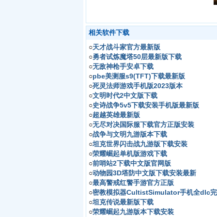
相关软件下载
○
天才战斗家官方最新版
○
勇者试炼魔塔50层最新版下载
○
无敌神枪手安卓下载
○
pbe美测服s9(TFT)下载最新版
○
死灵法师游戏手机版2023版本
○
文明时代2中文版下载
○
史诗战争5v5下载安装手机版最新版
○
超越英雄最新版
○
无尽对决国际服下载官方正版安装
○
战争与文明九游版本下载
○
坦克世界闪击战九游版下载安装
○
荣耀崛起单机版游戏下载
○
前哨站2下载中文版官网版
○
动物园3D塔防中文版下载安装最新
○
最高警戒红警手游官方正版
○
密教模拟器CultistSimulator手机全dlc
○
坦克传说最新版下载
○
荣耀崛起九游版本下载安装