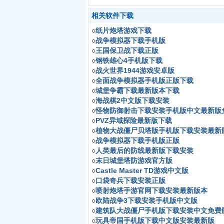
相关软件下载
○
纸片炮塔游戏下载
○
战争模拟器下载手机版
○
王国保卫战下载正版
○
钢铁雄心4手机版下载
○
战火世界1944游戏安卓版
○
全面战争模拟器手机版正版下载
○
城堡争霸下载最新版本下载
○
海战棋2中文版下载安装
○
怪物防御射击下载安装手机版中文最新版
○
PVZ异域探险最新版下载
○
植物大战僵尸贝塔版手机版下载安装最新
○
战争模拟器下载手机版正版
○
人类最后的防线最新版下载安装
○
末日城堡塔防游戏官方版
○
Castle Master TD游戏中文版
○
口袋奇兵下载安装正版
○
喷射炮塔手游官网下载安装最新版本
○
欧陆战争3下载安装手机版中文版
○
建筑队大战僵尸手机版下载安装中文免费
○
玩具帝国手机版下载中文版安装最新版