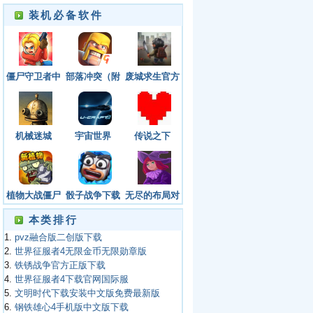
装机必备软件
僵尸守卫者中
部落冲突（附
废城求生官方
文版安卓版
攻略）九游版
正版游戏下载
下载安装最新
版
机械迷城
宇宙世界
传说之下
(Machinarium)2021
（Undertale）
版
植物大战僵尸
骰子战争下载
无尽的布局对
2官方版下载
官方版安装免
阵
本类排行
费最新版
1.
pvz融合版二创版下载
2.
世界征服者4无限金币无限勋章版
3.
铁锈战争官方正版下载
4.
世界征服者4下载官网国际服
5.
文明时代下载安装中文版免费最新版
6.
钢铁雄心4手机版中文版下载