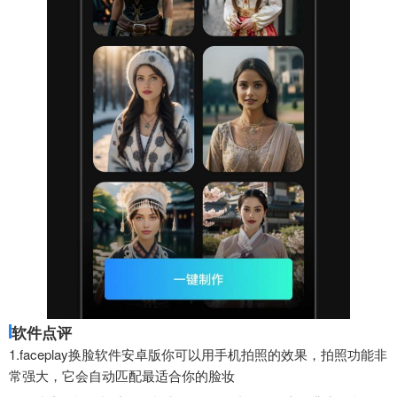
软件点评
1.faceplay换脸软件安卓版你可以用手机拍照的效果，拍照功能非
常强大，它会自动匹配最适合你的脸妆