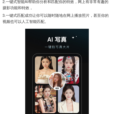
2.一键式智能AI帮助你分析和匹配你的特效，网上有非常有趣的
摄影功能和特效，
3.一键式匹配成功让你可以随时随地在网上播放照片，甚至你的
视频也可以人工智能匹配。