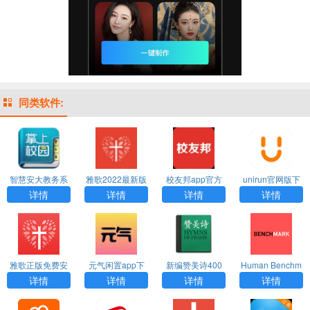
同类软件:
智慧安大教务系
雅歌2022最新版
校友邦app官方
unirun官网版下
统app下载
版下载
载APP
详情
详情
详情
详情
雅歌正版免费安
元气闲置app下
新编赞美诗400
Human Benchm
装2025最新版
载
首免费下载手机
ark反应力测试官
详情
详情
详情
详情
版
方版