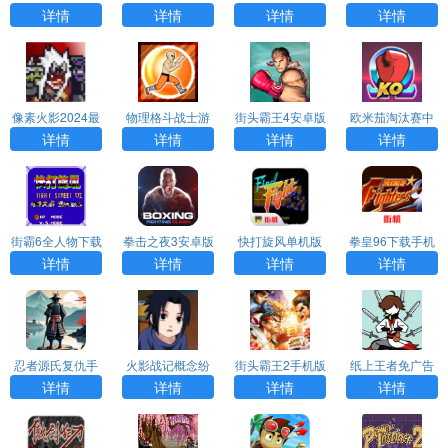
载
版
机版下载
机版下载
详情
详情
详情
详情
像素火影2024最
物理格斗战士游
街头霸王4安卓版
欧米茄淘汰赛中
新版本下载
戏下载
下载中文版
文版下载
详情
详情
详情
详情
街霸6全人物下载
拳击之夜3安卓版
快打旋风单机版
拳皇96下载手机
下载
下载
版
详情
详情
详情
详情
忍者源氏复仇手
火影战记概念纷
街头霸王2手机版
纸上王者免广告
游下载
争最新版下载
下载安装免费
版下载
详情
详情
详情
详情