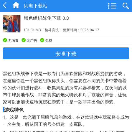
闪电下载站
黑色组织战争下载 0.3
131.31 MB
|
格斗竞技
|
更新时间：2026-04-17
无病毒
无广告
免费
安卓下载
黑色组织战争下载是一款专门为喜欢冒险和对战所提供的游戏，
在这里你是一个黑色组织得头头，你需要在不同的关卡中带领着
你的伙计们进行战斗，收集周边的所有武器和枪支，在夜间的城
市中肆意地作战，非常真实的炮火特效和对手哀嚎的声音，让玩
家可以更加快速地沉浸在游戏中，是一款非常出色的游戏。
游戏特色
1、这是一款充满了黑暗气息的游戏，在这款游戏中玩家将会成为
一名主角，听从国王的号令组建一支军队。