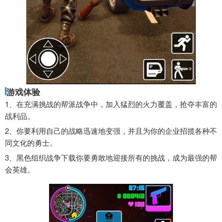
游戏体验
1、在充满挑战的帮派战争中，加入猛烈的火力覆盖，抢夺丰富的
战利品。
2、你要利用自己的战略迅速地变强，并且为你的企业招揽各种不
同文化的勇士。
3、黑色组织战争下载你要勇敢地迎接所有的挑战，成为最强的帮
会英雄。