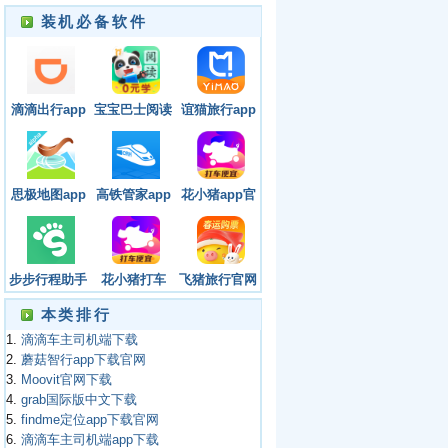
装机必备软件
滴滴出行app
宝宝巴士阅读
谊猫旅行app
最新官方版下
app下载免费
官方最新免费
载
版
思极地图app
高铁管家app
花小猪app官
官方最新去广
正式版下载
网版下载
告版
步步行程助手
花小猪打车
飞猪旅行官网
官网版下载安
app下载官方
版下载app
本类排行
装
网站
1.
滴滴车主司机端下载
2.
蘑菇智行app下载官网
3.
Moovit官网下载
4.
grab国际版中文下载
5.
findme定位app下载官网
6.
滴滴车主司机端app下载