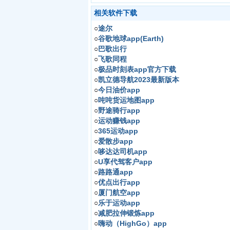
相关软件下载
○
途尔
○
谷歌地球app(Earth)
○
巴歌出行
○
飞歌同程
○
极品时刻表app官方下载
○
凯立德导航2023最新版本
○
今日油价app
○
吨吨货运地图app
○
野途骑行app
○
运动赚钱app
○
365运动app
○
爱散步app
○
哆达达司机app
○
U享代驾客户app
○
路路通app
○
优点出行app
○
厦门航空app
○
乐于运动app
○
减肥拉伸锻炼app
○
嗨动（HighGo）app