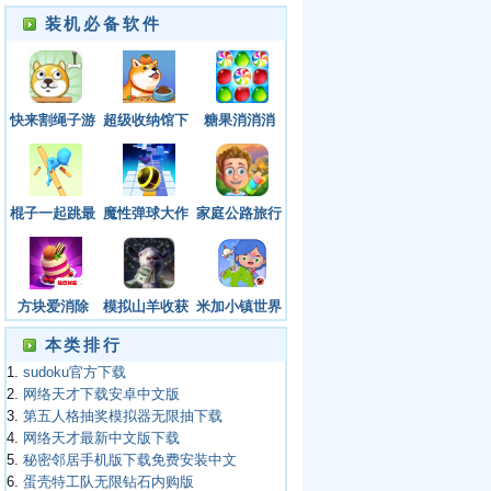
装机必备软件
快来割绳子游
超级收纳馆下
糖果消消消
戏官方版
载免广告版
棍子一起跳最
魔性弹球大作
家庭公路旅行
新版下载
战下载安装最
新版本
方块爱消除
模拟山羊收获
米加小镇世界
3D安卓版下
日下载安装手
最新版下载
本类排行
载安装
机版
2023
1.
sudoku官方下载
2.
网络天才下载安卓中文版
3.
第五人格抽奖模拟器无限抽下载
4.
网络天才最新中文版下载
5.
秘密邻居手机版下载免费安装中文
6.
蛋壳特工队无限钻石内购版