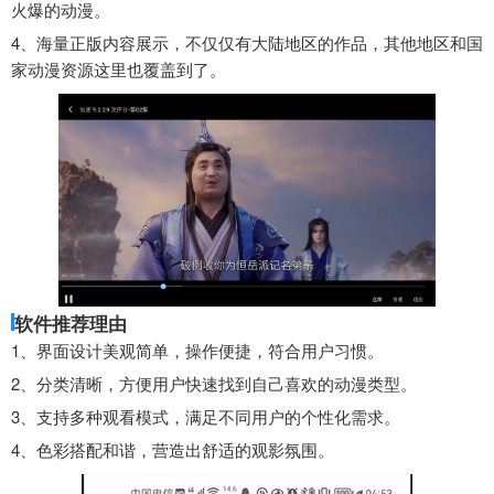
火爆的动漫。
4、海量正版内容展示，不仅仅有大陆地区的作品，其他地区和国
家动漫资源这里也覆盖到了。
软件推荐理由
1、界面设计美观简单，操作便捷，符合用户习惯。
2、分类清晰，方便用户快速找到自己喜欢的动漫类型。
3、支持多种观看模式，满足不同用户的个性化需求。
4、色彩搭配和谐，营造出舒适的观影氛围。