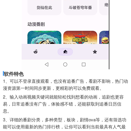
软件特色
1、可以不登录直接观看，也没有追番广告，看剧不影响，热门动
漫资源第一时间同步更新，更精彩的可以免费观看。
2、输入动画视频关键词就能轻松找到想看的动画，追剧也更容
易，日常追番没有广告，体验感不错，还能获取到追番日历信
息。
3、详细的番剧分类，多种类型，板块，剧情ova等，还有筛选功
能可以使用最新的热门排行榜，让你可以看到当前最具有人气最