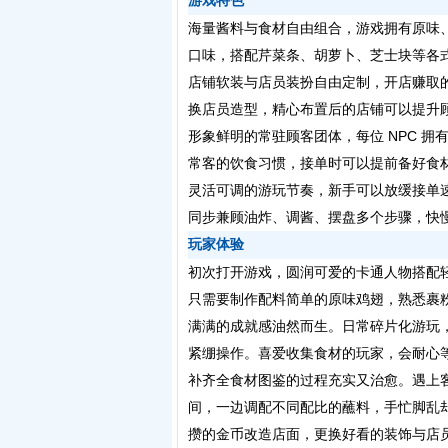
游戏特色
海量酱料与食材自由组合，游戏拥有原味
口味，搭配芹菜条、胡萝卜、芝士块等各
店铺软装与店员装扮自由定制，开店赚取
换店员造型，精心布置后的店铺可以提升
形象鲜明的常驻顾客团体，每位 NPC 
常客的饮食习惯，接单时可以提前备好食
灵活可调的游玩节奏，新手可以放缓接单
同步兼顾油炸、调酱、摆盘多个步骤，快
玩家体验
初次打开游戏，圆润可爱的卡通人物搭配
只需要制作配料简单的原味鸡翅，熟悉裹
满满的成就感油然而生。日常碎片化游玩
紧绷操作。喜爱收集食材的玩家，会耐心
补齐全食材图鉴的过程充实又治愈。遇上
间，一边调配不同配比的蘸料，手忙脚乱
攒的金币改造店面，更换好看的装饰与店