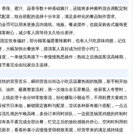
、香辣、蜜汁、蒜香等数十种基础酱汁，还能将多种酱料混合调配定制
式配菜，组合搭配的选择十分丰富，满足多样化的餐品制作需求。
的金币可以用来更换店内墙纸、地板、餐桌摆件，也能采购各式服饰更
顾客耐心，减少客人因等待太久给出差评。
拥有固定饮食偏好，部分顾客偏爱重辣酱料，也有人只吃原味鸡翅，记住
材，大幅加快出餐效率，摸清客人喜好成为经营小窍门。
速度，一单做完再接下一单慢慢熟悉操作；熟练之后挑战客流高峰期，
慢节奏完全由玩家自主选择。
轻快的背景音乐，瞬间营造出街边小吃店温馨热闹的氛围，新手刚开始
粉、油炸、蘸酱整套流程，第一次做出全五星餐品、收获客人夸赞时，
，上线处理十余分钟零散客流，轻松赚取小额金币，不用耗费大量精力
等候节日来临，解锁限定酱料与配菜，尝试各种新奇酱汁搭配，一点点
客流扎堆的午晚高峰，多份订单同时排队，一边留意锅里鸡翅的炸制时
却有条不紊完成全部出餐，忙完之后的放松感格外舒心。空闲时利用积
员新衣，看着朴素小店慢慢变得精致美观，经营带来的满足感持续提