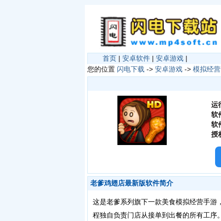
首页
|
安卓软件
|
安卓游戏
|
您的位置
闪电下载
->
安卓游戏
->
模拟经营
运
软
软
授
老爹鸡翅店最新版软件简介
这是老爹系列旗下一款美食模拟经营手游
程独自负责门店从接单到出餐的所有工序