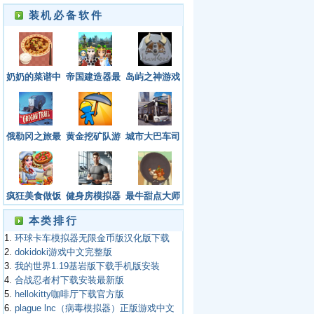
装机必备软件
奶奶的菜谱中
帝国建造器最
岛屿之神游戏
文版免广告版
新版下载安装
安卓官方版
下载
俄勒冈之旅最
黄金挖矿队游
城市大巴车司
新版
戏
机游戏2023年
疯狂美食做饭
健身房模拟器
最牛甜点大师
游戏
最新版
最新版
本类排行
1.
环球卡车模拟器无限金币版汉化版下载
2.
dokidoki游戏中文完整版
3.
我的世界1.19基岩版下载手机版安装
4.
合战忍者村下载安装最新版
5.
hellokitty咖啡厅下载官方版
6.
plague lnc（病毒模拟器）正版游戏中文