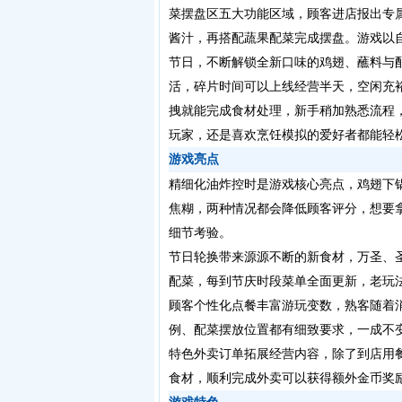
菜摆盘区五大功能区域，顾客进店报出专
酱汁，再搭配蔬果配菜完成摆盘。游戏以
节日，不断解锁全新口味的鸡翅、蘸料与
活，碎片时间可以上线经营半天，空闲充
拽就能完成食材处理，新手稍加熟悉流程
玩家，还是喜欢烹饪模拟的爱好者都能轻
游戏亮点
精细化油炸控时是游戏核心亮点，鸡翅下
焦糊，两种情况都会降低顾客评分，想要
细节考验。
节日轮换带来源源不断的新食材，万圣、
配菜，每到节庆时段菜单全面更新，老玩
顾客个性化点餐丰富游玩变数，熟客随着
例、配菜摆放位置都有细致要求，一成不
特色外卖订单拓展经营内容，除了到店用
食材，顺利完成外卖可以获得额外金币奖