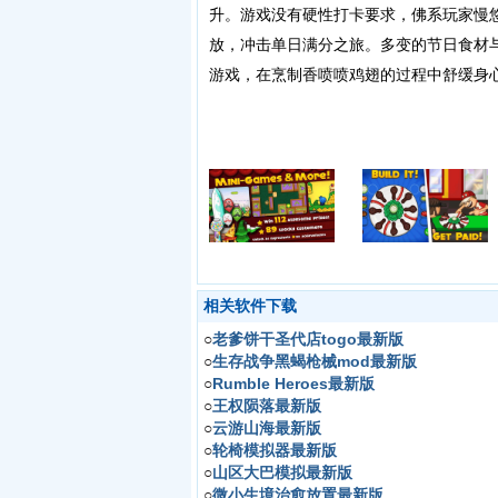
升。游戏没有硬性打卡要求，佛系玩家慢
放，冲击单日满分之旅。多变的节日食材
游戏，在烹制香喷喷鸡翅的过程中舒缓身
相关软件下载
○
老爹饼干圣代店togo最新版
○
生存战争黑蝎枪械mod最新版
○
Rumble Heroes最新版
○
王权陨落最新版
○
云游山海最新版
○
轮椅模拟器最新版
○
山区大巴模拟最新版
○
微小生境治愈放置最新版