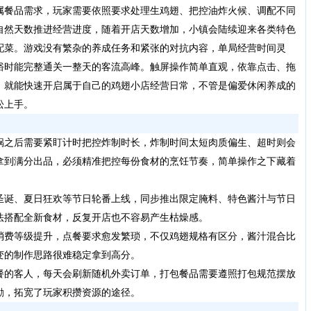
属餐品需求，玩家需要依照要求处理生鸡翅、把控油炸火候、调配不同
自然天数推进经营进度，随着开店天数增加，小镇会陆续迎来各类特色
配菜。游戏没有繁杂的养成任务和紧张的对抗内容，单局经营时间灵
裕时能完整通关一整天的客流高峰。触屏操作简单直观，依靠点击、拖
，就能快速开启属于自己的鸡翅小店经营日常，不管是偏爱休闲养成的
松上手。
锅之后需要紧盯计时把控炸制时长，炸制时间太短肉质偏生、超时则会
拿到满分出品，必须精准把控每份食材的烹饪节奏，简单操作之下藏着
圣诞、夏日狂欢等节日轮番上线，同步推出限定腌料、特色酱汁与节日
法搭配全新食材，反复开店也不容易产生枯燥感。
消费等级提升，点餐要求愈发繁琐，不仅鸡翅规格有区分，酱汁混合比
变的制作思路很难稳定拿到高分。
餐的客人，每天会刷新随机外卖订单，打包餐品需要遵照打包规范摆放
励，拓宽了玩家积攒资源的途径。