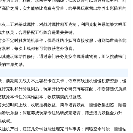
怪分为普通、精良、珍稀等不同品级，低级妖兽可以通过吞噬材料、同
至高阶之后，实力能够比肩稀有异兽，给平民玩家留出培养出彩阵容的
水火土五种基础属性，对战时属性相互克制，利用克制关系能够大幅压
战力妖灵，合理搭配五行阵容是通关关键。
时会不定时触发随机事件，偶遇迷路小妖可直接收服，碰到隐世仙长能
有素材，每次上线都有可能收获意外惊喜。
和其他玩家结伴修行，通过宗门任务兑换专属养成物资，组队挑战宗门
关的丰厚奖励。
妖，前期闯关战力不足容易卡在关卡，依靠离线挂机慢慢积攒资源，慢
五行克制和升阶规则后，玩家开始专心研究阵容搭配，不断筛选优质妖
突破原本卡住的高难副本，收获满满的成就感。
每天短时间上线，收取挂机收益、简单培育妖灵，慢慢收集图鉴，顺着
为游玩乐趣；深度养成玩家专注钻研妖宠培育，筛选潜力妖怪全力升
集成就。
取挂机产出，短短几分钟就能处理完日常事务；闲暇空余时段，慢慢钻