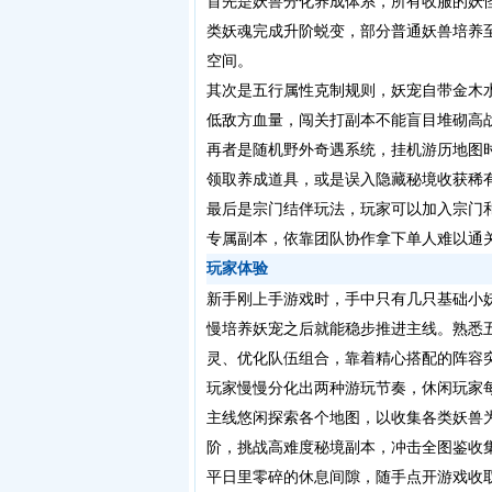
首先是妖兽分化养成体系，所有收服的妖
类妖魂完成升阶蜕变，部分普通妖兽培养
空间。
其次是五行属性克制规则，妖宠自带金木
低敌方血量，闯关打副本不能盲目堆砌高
再者是随机野外奇遇系统，挂机游历地图
领取养成道具，或是误入隐藏秘境收获稀
最后是宗门结伴玩法，玩家可以加入宗门
专属副本，依靠团队协作拿下单人难以通
玩家体验
新手刚上手游戏时，手中只有几只基础小
慢培养妖宠之后就能稳步推进主线。熟悉
灵、优化队伍组合，靠着精心搭配的阵容
玩家慢慢分化出两种游玩节奏，休闲玩家
主线悠闲探索各个地图，以收集各类妖兽
阶，挑战高难度秘境副本，冲击全图鉴收
平日里零碎的休息间隙，随手点开游戏收