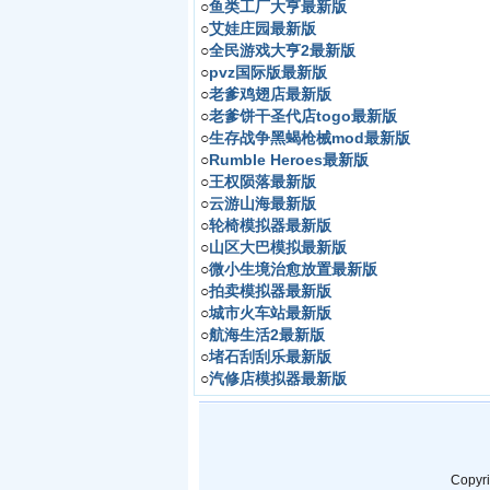
○
鱼类工厂大亨最新版
○
艾娃庄园最新版
○
全民游戏大亨2最新版
○
pvz国际版最新版
○
老爹鸡翅店最新版
○
老爹饼干圣代店togo最新版
○
生存战争黑蝎枪械mod最新版
○
Rumble Heroes最新版
○
王权陨落最新版
○
云游山海最新版
○
轮椅模拟器最新版
○
山区大巴模拟最新版
○
微小生境治愈放置最新版
○
拍卖模拟器最新版
○
城市火车站最新版
○
航海生活2最新版
○
堵石刮刮乐最新版
○
汽修店模拟器最新版
Copyr