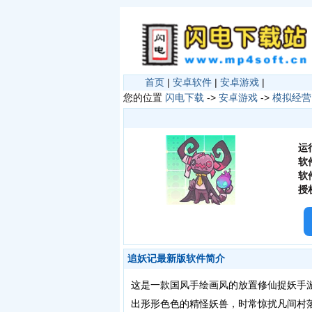
首页
|
安卓软件
|
安卓游戏
|
您的位置
闪电下载
->
安卓游戏
->
模拟经营
运
软
软
授
追妖记最新版软件简介
这是一款国风手绘画风的放置修仙捉妖手
出形形色色的精怪妖兽，时常惊扰凡间村