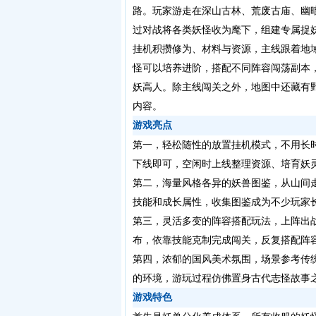
路。玩家游走在深山古林、荒废古庙、幽
过对战将各类妖怪收为麾下，组建专属捉
挂机积攒修为、材料与资源，主线跟着地
怪可以培养进阶，搭配不同阵容闯荡副本
妖高人。除主线闯关之外，地图中还藏有
内容。
游戏亮点
第一，轻松随性的放置挂机模式，不用长
下线即可，空闲时上线整理资源、培育妖
第二，海量风格各异的妖兽图鉴，从山间
技能和成长属性，收集图鉴成为不少玩家
第三，灵活多变的阵容搭配玩法，上阵出
布，依靠技能克制完成闯关，反复搭配阵
第四，浓郁的国风美术氛围，场景参考传
的环境，游玩过程仿佛置身古代志怪故事
游戏特色