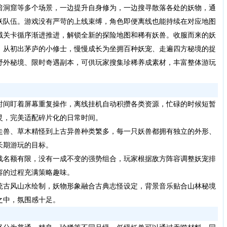
暗洞窟等多个场景，一边提升自身修为，一边搜寻散落各处的妖物，通
妖队伍。游戏没有严苛的上线束缚，角色即便离线也能持续在对应地图
域关卡循序渐进推进，解锁全新的探险地图和稀有妖兽。收服而来的妖
，从初出茅庐的小修士，慢慢成长为坐拥百种妖宠、走遍四方秘境的捉
野外秘境、限时奇遇副本，可供玩家搜集珍稀养成素材，丰富整体游玩
时间盯着屏幕重复操作，离线挂机自动积攒各类资源，忙碌的时候短暂
灵，完美适配碎片化的日常时间。
走兽、草木精怪到上古异兽种类繁多，每一只妖兽都拥有独立的外形、
长期游玩的目标。
战名额有限，没有一成不变的强势组合，玩家根据敌方阵容调整妖宠排
容的过程充满策略趣味。
统古风山水绘制，妖物形象融合古典志怪设定，背景音乐贴合山林秘境
之中，氛围感十足。