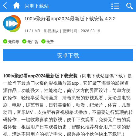
闪电下载站
100tv聚好看app2024最新版下载安装 4.3.2
11.31 MB
|
影视播放
|
更新时间：2026-03-19
无病毒
无广告
免费
安卓下载
100tv聚好看app2024最新版下载安装
（闪电下载站提供下载）是
一款当下最热门火爆的影视播放器app，它汇聚了海量的影视资
源作品，功能强大，性能稳定，简洁大方的界面设计，简单方便
的操作，轻松享受高清画质，清晰流畅的影视观看，无论是电视
剧，电影，综艺节目，日韩美泰剧，动漫，纪录片，体育，儿童
动画，音乐MV，支持所有音视频格式播放，不需要进行繁琐的转
码操作，一键收藏喜欢的影视，便于下次观看，免费无广告的观
看体验，根据用户日常观看历史，智能化推荐符合用户口味的影
视，满足不同用户的视听需求，感兴趣的小伙伴快来下载吧！