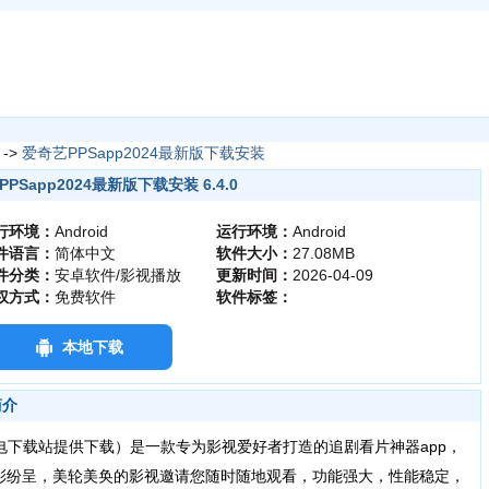
->
爱奇艺PPSapp2024最新版下载安装
PSapp2024最新版下载安装 6.4.0
行环境：
Android
运行环境：
Android
件语言：
简体中文
软件大小：
27.08MB
件分类：
安卓软件/影视播放
更新时间：
2026-04-09
权方式：
免费软件
软件标签：
本地下载
简介
电下载站提供下载）是一款专为影视爱好者打造的追剧看片神器app，
彩纷呈，美轮美奂的影视邀请您随时随地观看，功能强大，性能稳定，