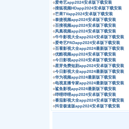
○
爱奇艺app2024安卓版下载安装
○
搜狐视频HDapp2024安卓版下载安装
○
芒果TVapp2024安卓版下载安装
○
泰捷视频app2024安卓版下载安装
○
百搜视频app2024安卓版下载安装
○
凤凰视频app2024安卓版下载安装
○
牛牛影视大全app2024安卓版下载安装
○
爱奇艺PADapp2024安卓版下载安装
○
百看影视大全app2024最新版下载安装
○
优酷视频app2024安卓版下载安装
○
今日影视app2024安卓版下载安装
○
星芽免费短剧app2024安卓版下载安装
○
今日影视大全app2024最新版下载安装
○
华为视频app2024最新版下载安装
○
电视直播专家app2024最新版下载安装
○
鲨鱼影视app2024最新版下载安装
○
哔哩哔哩app2024安卓版下载安装
○
番茄影视大全app2024安卓版下载安装
○
抖音极速版app2024安卓版下载安装