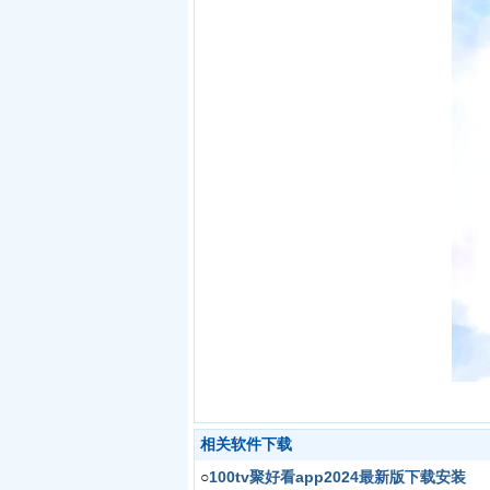
相关软件下载
○
100tv聚好看app2024最新版下载安装