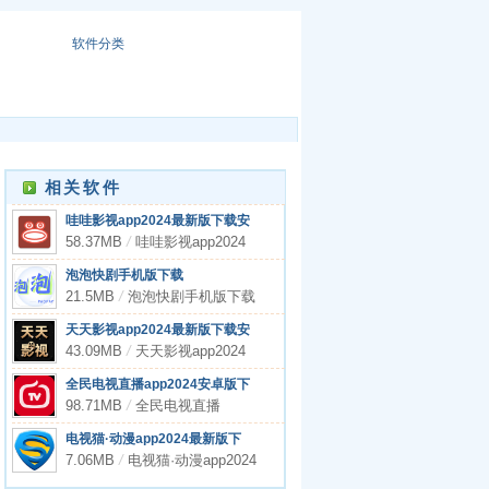
软件分类
相关软件
哇哇影视app2024最新版下载安
装
58.37MB
/
哇哇影视app2024
最新版下载安装
泡泡快剧手机版下载
21.5MB
/
泡泡快剧手机版下载
天天影视app2024最新版下载安
装
43.09MB
/
天天影视app2024
最新版下载安装
全民电视直播app2024安卓版下
载安装
98.71MB
/
全民电视直播
app2024安卓版下载安装
电视猫·动漫app2024最新版下
载安装
7.06MB
/
电视猫·动漫app2024
最新版下载安装