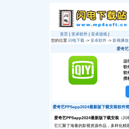
首页
|
安卓软件
|
安卓游戏
|
您的位置
闪电下载
->
安卓软件
->
影视播放
爱奇艺P
运
软
软
授
爱奇艺PPSapp2024最新版下载安装软件
爱奇艺PPSapp2024最新版下载安装
（闪
它汇聚了海量的影视资源作品，多样化精